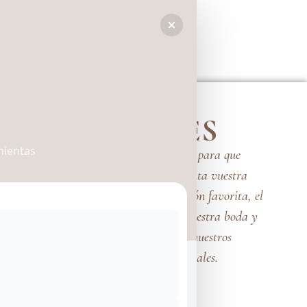
COLECCIONES
mientas
Diseños creados con mimo para que
encontréis el que mejor cuenta vuestra
historia. Elegid vuestra colección favorita, el
pack que mejor se adapte a vuestra boda y
dadle el toque final con nuestros
complementos artesanales.