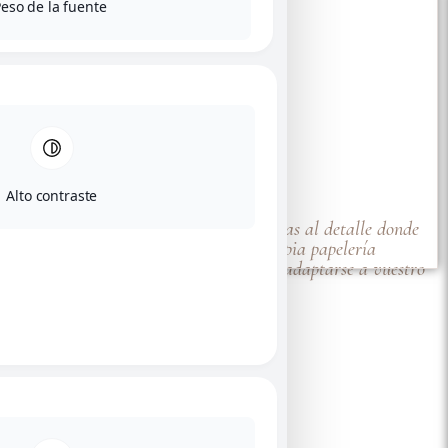
eso de la fuente
Alto contraste
Natura y Floræ. Colecciones cuidadas al detalle donde
cada diseño cuenta con su propia papelería
complementaria a juego, listas para adaptarse a vuestro
estilo