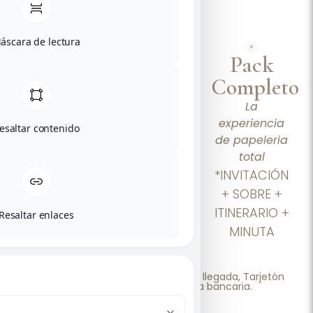
áscara de lectura
Pack
Pack
Pack
Esencial
Medio
Completo
Lo
El equilibrio
La
imprescindible
perfecto para
experiencia
esaltar contenido
para dar la
guiar a
de papeleria
gran noticia
vuestros
total
invitados
INVITACIÓN +
*INVITACIÓN
INVITACIÓN +
SOBRE
+ SOBRE +
SOBRE +
ITINERARIO +
Resaltar enlaces
ITINERARIO +
MINUTA
MINUTA
*A elegir: Mesero, Seating, Mapa de llegada, Tarjetón
informativo o Tarjeta cuenta bancaria.