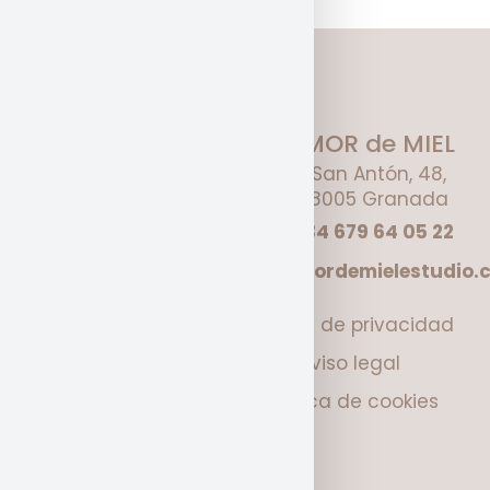
AMOR de MIEL
C/ San Antón, 48,
2i 18005 Granada
+ 34 679 64 05 22
hola@amordemielestudio.
Política de privacidad
Aviso legal
BODAS
Política de cookies
EVENTOS
ILUSTRACIONES
ILUSTRACIÓN EN VIVO