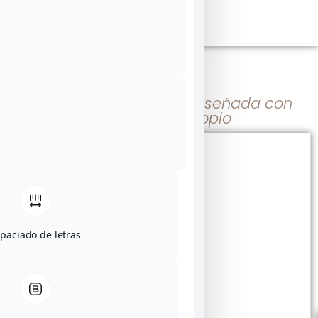
Papelería de boda prediseñada con
alma y estilo propio
paciado de letras